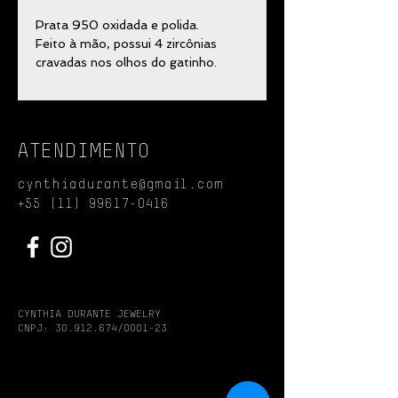
Prata 950 oxidada e polida.
Feito à mão, possui 4 zircônias
cravadas nos olhos do gatinho.
Este brinco possui 4 cm de altura
com tarraxa sutiã.
ATENDIMENTO
A Prata Oxidada sofre um desgaste
natural, com o passar do tempo e
cynthiadurante@gmail.com
com o uso das peças, atinge
+55 (11) 99617-0416
tonalidades mais claras.
CYNTHIA DURANTE JEWELRY
CNPJ:
30.912.674
/0001-23