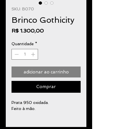
SKU: B070
Brinco Gothicity
Preço
R$ 1.300,00
Quantidade
*
adicionar ao carrinho
Comprar
Prata 950 oxidada.
Feito à mão.
Este brinco possui elementos
irregulares, pontiagudos e