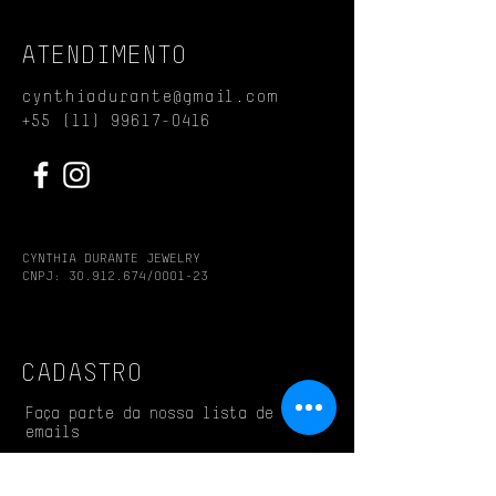
assimétricos.
ATENDIMENTO
A oxidação da prata confere à peça
um aspecto envelhecido e fosco.
cynthiadurante@gmail.com
Com o passar do tempo e à medida
+55 (11) 99617-0416
em que é usada, a prata
naturalmente atinge tonalidades
mais claras.
CYNTHIA DURANTE JEWELRY
CNPJ:
30.912.674
/0001-23
CADASTRO
Faça parte da nossa lista de
emails